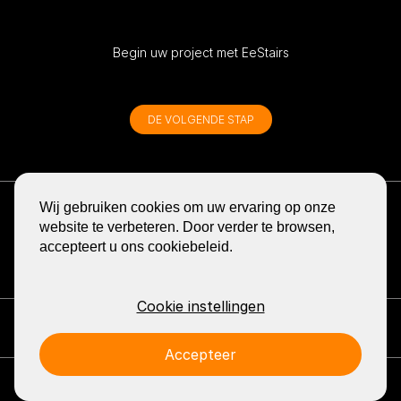
Begin uw project met EeStairs
DE VOLGENDE STAP
ONTVANG DE NIEUWSBRIEF
Wij gebruiken cookies om uw ervaring op onze
BLOG
website te verbeteren. Door verder te browsen,
accepteert u ons cookiebeleid.
DELEN
GA
GA
GA
GA
GA
NAAR
NAAR
NAAR
NAAR
NAAR
DE
DE
DE
DE
DE
FACEBOOK
YOUTUBE
LINKEDIN
PINTEREST
INSTA
Cookie instellingen
PAGINA
PAGINA
PAGINA
PAGINA
PAGINA
VAN
VAN
VAN
VAN
VAN
Neem contact op: EeStairs
+1 (226) 381 0111
info@eestairs.com
EESTAIRS
EESTAIRS
EESTAIRS
EESTAIRS
EESTAI
Accepteer
Privacy
Press
© 2026 EeStairs.