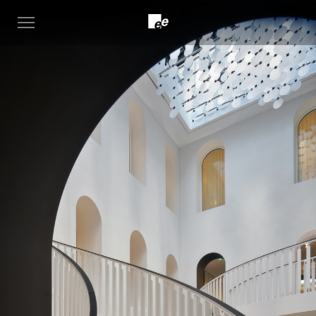
Stairs
Open
|
menu
Staircase
design
-
EeStairs