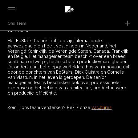
Open
menu
Ons Team
Ons Team
Het EeStairs-team is trots op zijn internationale
aanwezigheid en heeft vestigingen in Nederland, het
Verenigd Koninkrijk, de Verenigde Staten, Canada, Frankrijk
en België. Het managementteam beschikt over een breed
scala aan ontwerp-, technische en productievaardigheden.
Dit ondersteunt het diepgewortelde ethos van innovatie dat
door de oprichters van EeStairs, Dick Cluistra en Cornelis
van Vlastuin, in het leven is geroepen. De senior
managementteams beschikken ook over professionele
expertise op het gebied van architectuur, productontwerp
en productie-efficiëntie.
Kom jij ons team versterken? Bekijk onze
vacatures
.