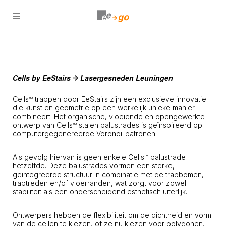
Open
menu
Cells by EeStairs
Lasergesneden Leuningen
Cells™ trappen door EeStairs zijn een exclusieve innovatie
die kunst en geometrie op een werkelijk unieke manier
combineert. Het organische, vloeiende en opengewerkte
ontwerp van Cells™ stalen balustrades is geïnspireerd op
computergegenereerde Voronoi-patronen.
Als gevolg hiervan is geen enkele Cells™ balustrade
hetzelfde. Deze balustrades vormen een sterke,
geïntegreerde structuur in combinatie met de trapbomen,
traptreden en/of vloerranden, wat zorgt voor zowel
stabiliteit als een onderscheidend esthetisch uiterlijk.
Ontwerpers hebben de flexibiliteit om de dichtheid en vorm
van de cellen te kiezen, of ze nu kiezen voor polygonen,