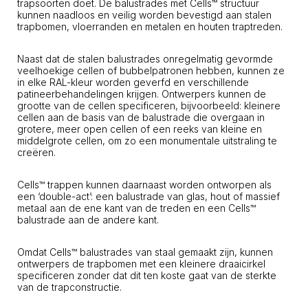
trapsoorten doet. De balustrades met Cells™ structuur
kunnen naadloos en veilig worden bevestigd aan stalen
trapbomen, vloerranden en metalen en houten traptreden.
Naast dat de stalen balustrades onregelmatig gevormde
veelhoekige cellen of bubbelpatronen hebben, kunnen ze
in elke RAL-kleur worden geverfd en verschillende
patineerbehandelingen krijgen. Ontwerpers kunnen de
grootte van de cellen specificeren, bijvoorbeeld: kleinere
cellen aan de basis van de balustrade die overgaan in
grotere, meer open cellen of een reeks van kleine en
middelgrote cellen, om zo een monumentale uitstraling te
creëren.
Cells™ trappen kunnen daarnaast worden ontworpen als
een ‘double-act’: een balustrade van glas, hout of massief
metaal aan de ene kant van de treden en een Cells™
balustrade aan de andere kant.
Omdat Cells™ balustrades van staal gemaakt zijn, kunnen
ontwerpers de trapbomen met een kleinere draaicirkel
specificeren zonder dat dit ten koste gaat van de sterkte
van de trapconstructie.