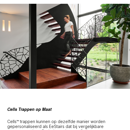
1/6
2/6
3/6
4/6
5/6
6/6
Volgende
Volgende
Volgende
Volgende
Volgende
Volgende
Cells™ by EeStairs
Cells™ by EeStairs
Cells™ by EeStairs
Cells™ by EeStairs
Cells™ by EeStairs
Cells™ by EeStairs
Cells Trappen op Maat
Cells™ trappen kunnen op dezelfde manier worden
gepersonaliseerd als EeStairs dat bij vergelijkbare