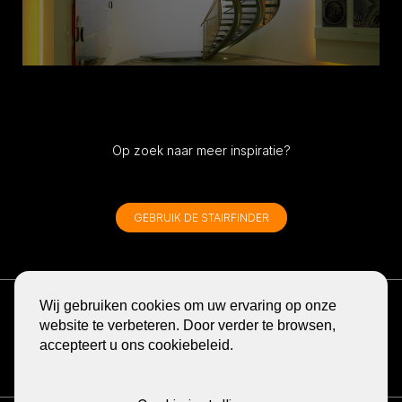
Op zoek naar meer inspiratie?
GEBRUIK DE STAIRFINDER
ONTVANG DE NIEUWSBRIEF
Wij gebruiken cookies om uw ervaring op onze
BLOG
website te verbeteren. Door verder te browsen,
accepteert u ons cookiebeleid.
DELEN
GA
GA
GA
GA
GA
NAAR
NAAR
NAAR
NAAR
NAAR
DE
DE
DE
DE
DE
FACEBOOK
YOUTUBE
LINKEDIN
PINTEREST
INSTA