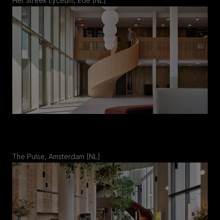
Het Streek Lyceum, Ede [NL]
The Pulse, Amsterdam [NL]