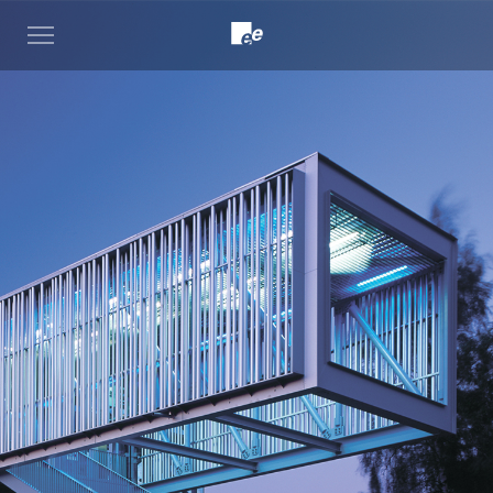
Open
menu