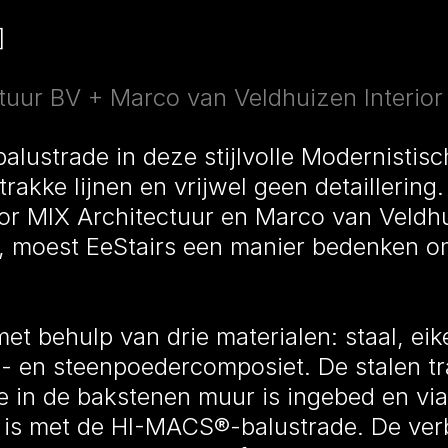
]
tuur BV + Marco van Veldhuizen Interior
balustrade in deze stijlvolle Modernisti
rakke lijnen en vrijwel geen detaillering.
or MIX Architectuur en Marco van Veldh
, moest EeStairs een manier bedenken o
et behulp van drie materialen: staal, eik
 en steenpoedercomposiet. De stalen tra
 in de bakstenen muur is ingebed en via
 is met de HI-MACS®-balustrade. De ver