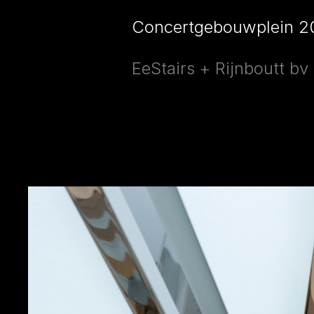
Concertgebouwplein 2
EeStairs + Rijnboutt b