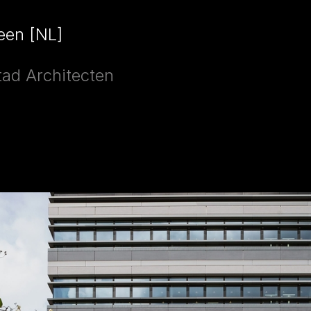
een [NL]
tad Architecten