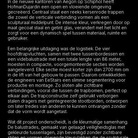
In de nieuwe kantoren van Aegon op Schiphol heeft
HofmanDujardin een open en vloeiende omgeving
gecreëerd. Centraal staat een reeks kersenrode trappen
die zowel de verticale verbinding vormen als een
sculpturaal middelpunt. De intense kleur, verkregen door op
maat gecoat staal en getint glas, verandert met het licht en
zorgt voor een dynamisch spel tussen materiaal, ruimte en
gebruiker.
Een belangrijke uitdaging was de logistiek. De vier
hoofdtrapvluchten, samen met twee tussenbordessen en
een videbalustrade met een totale lengte van 86 meter,
moesten in compacte, voorgemonteerde secties worden
aangeleverd. Elke sectie moest korter zijn dan 2700 mm om
in de lift van het gebouw te passen. Daarom ontwikkelden
de engineers van EeStairs een slimme segmentering voor
productie en montage. Zo sloten alle zichtbare
verbindingen, vooral die tussen de trapbomen, perfect op
elkaar aan. De trapconstructie zelf gebruikt verborgen
stalen dragers met geïntegreerde stootborden, ontworpen
om later tredes van anderen te kunnen ontvangen zonder
dat de vorm wordt aangetast.
Wat dit project onderscheidt, is de kleurmatige samenhang.
De balustrades, gemaakt van gelaagd veiligheidsglas met
gekleurde tussenlagen, zijn bevestigd zonder zichtbare
stijlen en vormen vloeiende kleurvlakken die de sculpturale