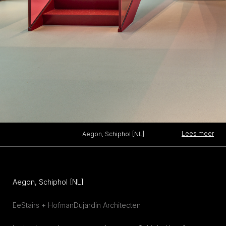
Lees meer
Aegon, Schiphol [NL]
Aegon, Schiphol [NL]
EeStairs + HofmanDujardin Architecten