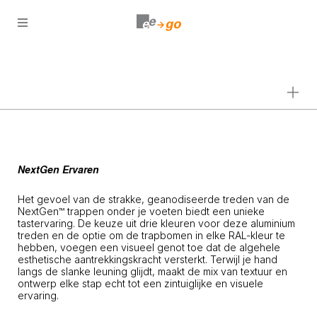
Open
menu
NextGen Ervaren
Het gevoel van de strakke, geanodiseerde treden van de
NextGen™ trappen onder je voeten biedt een unieke
tastervaring. De keuze uit drie kleuren voor deze aluminium
treden en de optie om de trapbomen in elke RAL-kleur te
hebben, voegen een visueel genot toe dat de algehele
esthetische aantrekkingskracht versterkt. Terwijl je hand
langs de slanke leuning glijdt, maakt de mix van textuur en
ontwerp elke stap echt tot een zintuiglijke en visuele
ervaring.