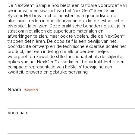
De NextGen™ Sample Box biedt een tastbare voorproef van
de innovatie en kwaliteit van het NextGen™ Silent Stair
System. Het bevat echte monsters van geanodiseerde
aluminium treden in drie kleurvarianten, die de esthetische
diversiteit laten zien. Deze praktische benadering stelt je in
staat om niet alleen de superieure materialen en
afwerkingen te zien, maar ook te voelen, die de NextGen™
trappen definiëren. De doos zelf is een bewijs van het
doordachte ontwerp en de technische expertise achter het
product, met een indeling die elk onderdeel netjes
weergeeft en zowel de stille functionaliteit als de stijlvolle
opties van het NextGen™ assortiment benadrukt. Het is een
compacte representatie van EeStairs’ toewijding aan
kwaliteit, ontwerp en gebruikerservaring.
Naam
(Vereist)
Voornaam