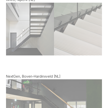
NextGen, Boven-Hardinxveld [NL]