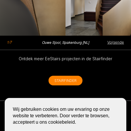
1/7
2/7
3/7
4/7
5/7
6/7
7/7
Ouwe Sjool, Spakenburg [NL]
Ouwe Sjool, Spakenburg [NL]
Ouwe Sjool, Spakenburg [NL]
Ouwe Sjool, Spakenburg [NL]
Ouwe Sjool, Spakenburg [NL]
Ouwe Sjool, Spakenburg [NL]
Ouwe Sjool, Spakenburg [NL]
Volgende
Volgende
Volgende
Volgende
Volgende
Volgende
Volgende
Ontdek meer EeStairs projecten in de Stairfinder
STAIRFINDER
ONTVANG DE NIEUWSBRIEF
Wij gebruiken cookies om uw ervaring op onze
BLOG
website te verbeteren. Door verder te browsen,
accepteert u ons cookiebeleid.
DELEN
GA
GA
GA
GA
GA