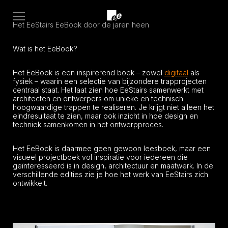
Open
Het EeStairs EeBook door de jaren heen
menu
Wat is het EeBook?
Het EeBook is een inspirerend boek – zowel
digitaal
als
fysiek – waarin een selectie van bijzondere trapprojecten
centraal staat. Het laat zien hoe EeStairs samenwerkt met
architecten en ontwerpers om unieke en technisch
hoogwaardige trappen te realiseren. Je krijgt niet alleen het
eindresultaat te zien, maar ook inzicht in hoe design en
techniek samenkomen in het ontwerpproces.
Het EeBook is daarmee geen gewoon leesboek, maar een
visueel projectboek vol inspiratie voor iedereen die
geïnteresseerd is in design, architectuur en maatwerk. In de
verschillende edities zie je hoe het werk van EeStairs zich
ontwikkelt.